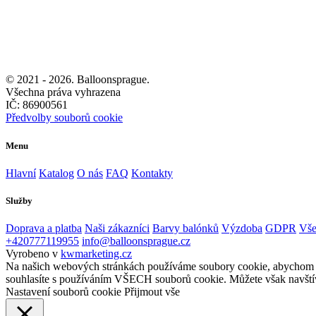
© 2021 -
2026. Balloonsprague.
Všechna práva vyhrazena
IČ: 86900561
Předvolby souborů cookie
Menu
Hlavní
Katalog
O nás
FAQ
Kontakty
Služby
Doprava a platba
Naši zákazníci
Barvy balónků
Výzdoba
GDPR
Vše
+420777119955
info@balloonsprague.cz
Vyrobeno v
kwmarketing.cz
Na našich webových stránkách používáme soubory cookie, abychom vám
souhlasíte s používáním VŠECH souborů cookie. Můžete však navštív
Nastavení souborů cookie
Přijmout vše