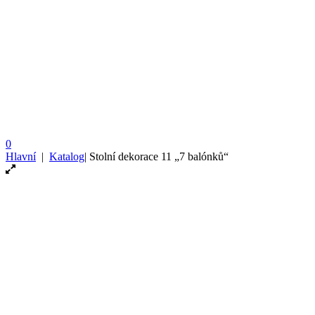
0
Hlavní
|
Katalog
|
Stolní dekorace 11 „7 balónků“