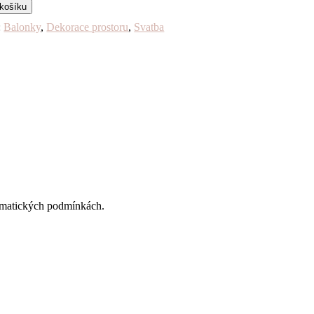
 košíku
:
Balonky
,
Dekorace prostoru
,
Svatba
limatických podmínkách.