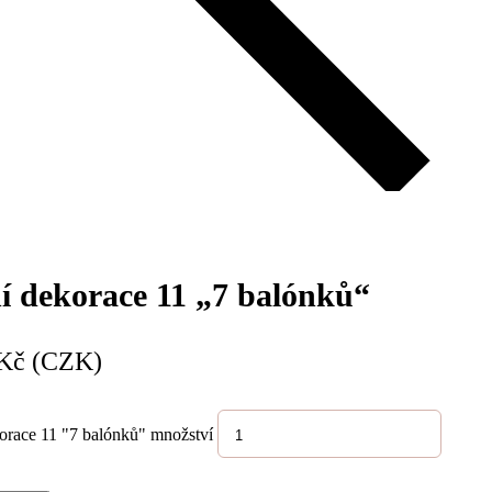
ní dekorace 11 „7 balónků“
Kč (CZK)
korace 11 "7 balónků" množství