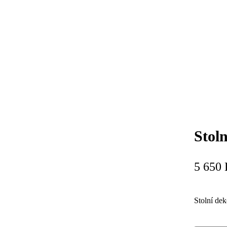
Stol
5 650
Stolní de