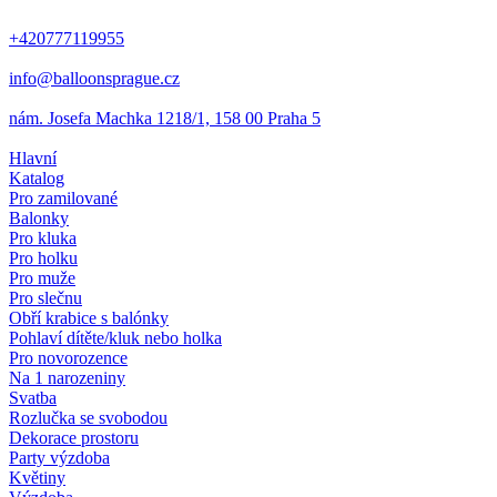
+420777119955
info@balloonsprague.cz
nám. Josefa Machka 1218/1, 158 00 Praha 5
Hlavní
Katalog
Pro zamilované
Balonky
Pro kluka
Pro holku
Pro muže
Pro slečnu
Obří krabice s balónky
Pohlaví dítěte/kluk nebo holka
Pro novorozence
Na 1 narozeniny
Svatba
Rozlučka se svobodou
Dekorace prostoru
Party výzdoba
Květiny