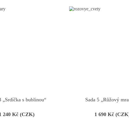
3 „Srdíčka s bublinou“
Sada 5 „Růžový mr
1 240
Kč (CZK)
1 690
Kč (CZK