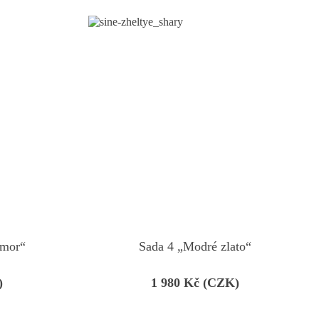
amor“
Sada 4 „Modré zlato“
)
1 980
Kč (CZK)