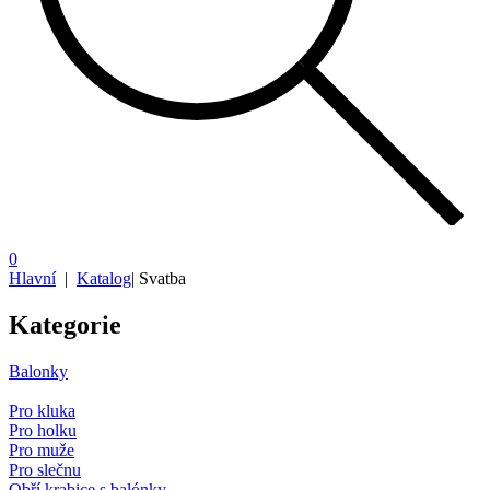
0
Hlavní
|
Katalog
|
Svatba
Kategorie
Balonky
Pro kluka
Pro holku
Pro muže
Pro slečnu
Obří krabice s balónky