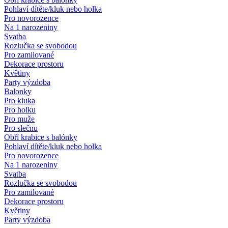
Pohlaví dítěte/kluk nebo holka
Pro novorozence
Na 1 narozeniny
Svatba
Rozlučka se svobodou
Pro zamilované
Dekorace prostoru
Květiny
Party výzdoba
Balonky
Pro kluka
Pro holku
Pro muže
Pro slečnu
Obří krabice s balónky
Pohlaví dítěte/kluk nebo holka
Pro novorozence
Na 1 narozeniny
Svatba
Rozlučka se svobodou
Pro zamilované
Dekorace prostoru
Květiny
Party výzdoba