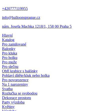
+420777119955
info@balloonsprague.cz
nám. Josefa Machka 1218/1, 158 00 Praha 5
Hlavní
Katalog
Pro zamilované
Balonky
Pro kluka
Pro holku
Pro muže
Pro slečnu
Obří krabice s balónky
Pohlaví dítěte/kluk nebo holka
Pro novorozence
Na 1 narozeniny
Svatba
Rozlučka se svobodou
Dekorace prostoru
Party výzdoba
Květiny