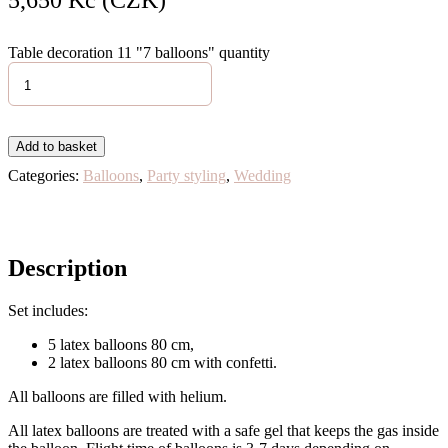
5,650
Kč (CZK)
Table decoration 11 "7 balloons" quantity
Add to basket
Categories:
Balloons
,
Party styling
,
Wedding
Description
Set includes:
5 latex balloons 80 cm,
2 latex balloons 80 cm with confetti.
All balloons are filled with helium.
All latex balloons are treated with a safe gel that keeps the gas inside