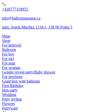
+420777119955
info@balloonsprague.cz
nám. Josefa Machka 1218/1, 158 00 Praha 5
Main
Shop
For beloved
Balloons
For boy
For girl
For man
For woman
Gender reveal party/Baby shower
For newborn
Giant box with balloons
First Birthday
Hen party
Wedding
Party styling
Flowers
Partyware