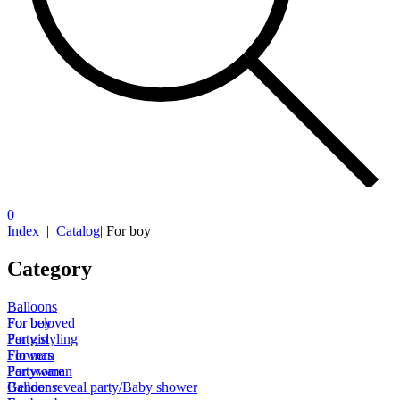
0
Index
|
Catalog
|
For boy
Category
Balloons
For boy
For beloved
For girl
Party styling
For man
Flowers
For woman
Partyware
Gender reveal party/Baby shower
Balloons