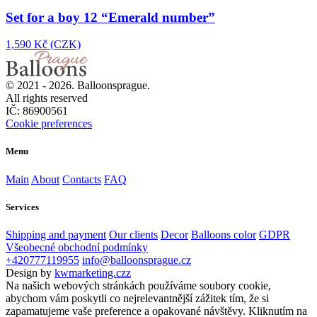
Set for a boy 12 “Emerald number”
1,590 Kč (CZK)
© 2021 -
2026. Balloonsprague.
All rights reserved
IČ: 86900561
Cookie preferences
Menu
Main
About
Contacts
FAQ
Services
Shipping and payment
Our clients
Decor
Balloons color
GDPR
Všeobecné obchodní podmínky
+420777119955
info@balloonsprague.cz
Design by
kwmarketing.czz
Na našich webových stránkách používáme soubory cookie,
abychom vám poskytli co nejrelevantnější zážitek tím, že si
zapamatujeme vaše preference a opakované návštěvy. Kliknutím na