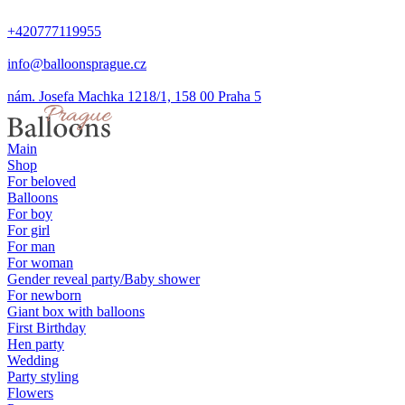
+420777119955
info@balloonsprague.cz
nám. Josefa Machka 1218/1, 158 00 Praha 5
Main
Shop
For beloved
Balloons
For boy
For girl
For man
For woman
Gender reveal party/Baby shower
For newborn
Giant box with balloons
First Birthday
Hen party
Wedding
Party styling
Flowers