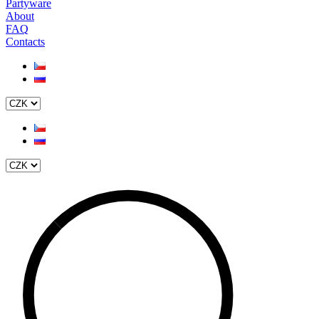
Partyware
About
FAQ
Contacts