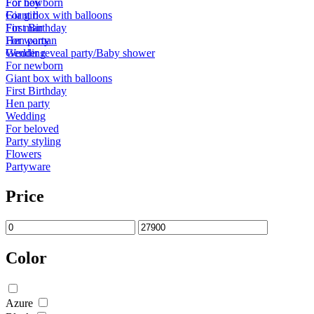
For newborn
For boy
Giant box with balloons
For girl
First Birthday
For man
Hen party
For woman
Wedding
Gender reveal party/Baby shower
For newborn
Giant box with balloons
First Birthday
Hen party
Wedding
For beloved
Party styling
Flowers
Partyware
Price
Color
Azure