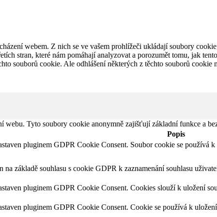
cházení webem. Z nich se ve vašem prohlížeči ukládají soubory cookie,
etích stran, které nám pomáhají analyzovat a porozumět tomu, jak ten
hto souborů cookie. Ale odhlášení některých z těchto souborů cookie mů
ní webu. Tyto soubory cookie anonymně zajišťují základní funkce a b
Popis
nastaven pluginem GDPR Cookie Consent. Soubor cookie se používá k ul
en na základě souhlasu s cookie GDPR k zaznamenání souhlasu uživatel
astaven pluginem GDPR Cookie Consent. Cookies slouží k uložení souhl
astaven pluginem GDPR Cookie Consent. Cookie se používá k uložení so