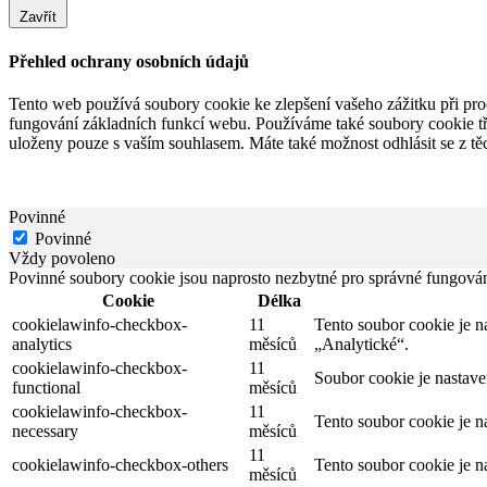
Zavřít
Přehled ochrany osobních údajů
Tento web používá soubory cookie ke zlepšení vašeho zážitku při pro
fungování základních funkcí webu. Používáme také soubory cookie tř
uloženy pouze s vaším souhlasem. Máte také možnost odhlásit se z těc
Povinné
Povinné
Vždy povoleno
Povinné soubory cookie jsou naprosto nezbytné pro správné fungová
Cookie
Délka
cookielawinfo-checkbox-
11
Tento soubor cookie je 
analytics
měsíců
„Analytické“.
cookielawinfo-checkbox-
11
Soubor cookie je nastav
functional
měsíců
cookielawinfo-checkbox-
11
Tento soubor cookie je n
necessary
měsíců
11
cookielawinfo-checkbox-others
Tento soubor cookie je n
měsíců