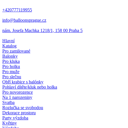
+420777119955
info@balloonsprague.cz
nám. Josefa Machka 1218/1, 158 00 Praha 5
Hlavní
Katalog
Pro zamilované
Balonky
Pro kluka
Pro holku
Pro muže
Pro slečnu
Obří krabice s balónky
Pohlaví dítěte/kluk nebo holka
Pro novorozence
Na 1 narozeniny
Svatba
Rozlučka se svobodou
Dekorace prostoru
Party výzdoba
Květiny