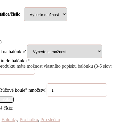
slice/číslic
)
xt na balónku?
xtu do balónku
*
produktu máte možnost vlastního popisku balónku (3-5 slov)
Růžové koule" množství
 košíku
é číslo:
-
:
Balonky
,
Pro holku
,
Pro slečnu