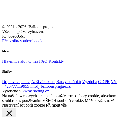
© 2021 -
2026. Balloonsprague.
Všechna práva vyhrazena
IČ: 86900561
Předvolby souborů cookie
Menu
Hlavní
Katalog
O nás
FAQ
Kontakty
Služby
Doprava a platba
Naši zákazníci
Barvy balónků
Výzdoba
GDPR
Vše
+420777119955
info@balloonsprague.cz
Vyrobeno v
kwmarketing.cz
Na našich webových stránkách používáme soubory cookie, abychom vám
souhlasíte s používáním VŠECH souborů cookie. Můžete však navštív
Nastavení souborů cookie
Přijmout vše