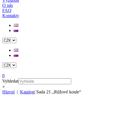
Výzdoba
O nás
FAQ
Kontakty
0
Vyhledat
×
Hlavní
|
Katalog
|
Sada 21 „Růžové koule“