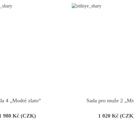
da 4 „Modré zlato“
Sada pro muže 2 „M
1 980
Kč (CZK)
1 020
Kč (CZK