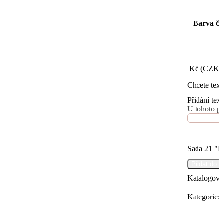
Barva čí
Kč (CZK
Chcete te
Přidání te
U tohoto 
Sada 21 "
Přidat do
Katalogov
Kategorie