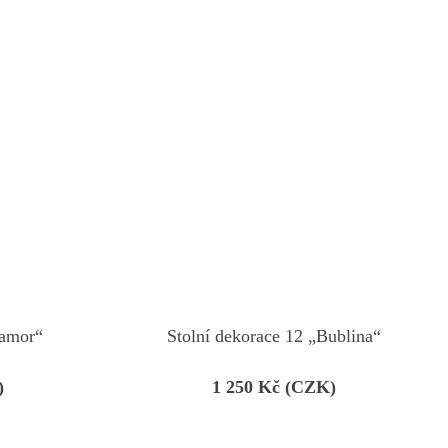
ramor“
Stolní dekorace 12 „Bublina“
)
1 250
Kč (CZK)