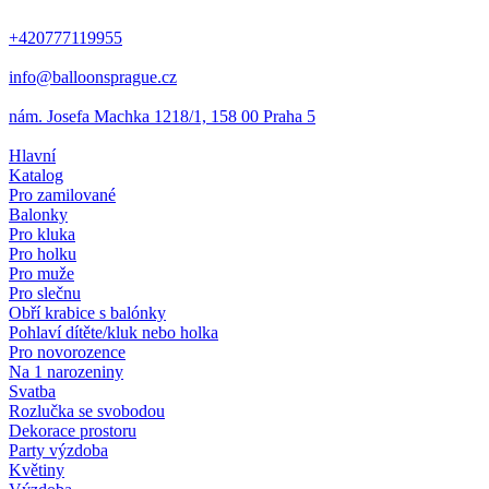
+420777119955
info@balloonsprague.cz
nám. Josefa Machka 1218/1, 158 00 Praha 5
Hlavní
Katalog
Pro zamilované
Balonky
Pro kluka
Pro holku
Pro muže
Pro slečnu
Obří krabice s balónky
Pohlaví dítěte/kluk nebo holka
Pro novorozence
Na 1 narozeniny
Svatba
Rozlučka se svobodou
Dekorace prostoru
Party výzdoba
Květiny