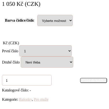
1 050
Kč (CZK)
Barva číslice/číslic
Kč (CZK)
První číslo
Druhé číslo
Sada
Přidat do košíku
pro
muže
9
Katalogové číslo:
-
"Černá
a
Kategorie:
Balonky
,
Pro muže
bílá"
množství