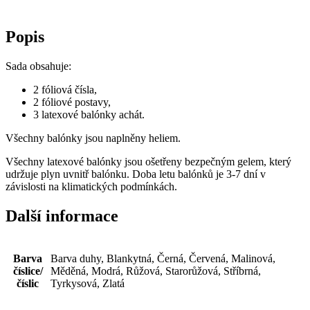
Popis
Sada obsahuje:
2 fóliová čísla,
2 fóliové postavy,
3 latexové balónky achát.
Všechny balónky jsou naplněny heliem.
Všechny latexové balónky jsou ošetřeny bezpečným gelem, který
udržuje plyn uvnitř balónku. Doba letu balónků je 3-7 dní v
závislosti na klimatických podmínkách.
Další informace
Barva
Barva duhy, Blankytná, Černá, Červená, Malinová,
číslice/
Měděná, Modrá, Růžová, Starorůžová, Stříbrná,
číslic
Tyrkysová, Zlatá