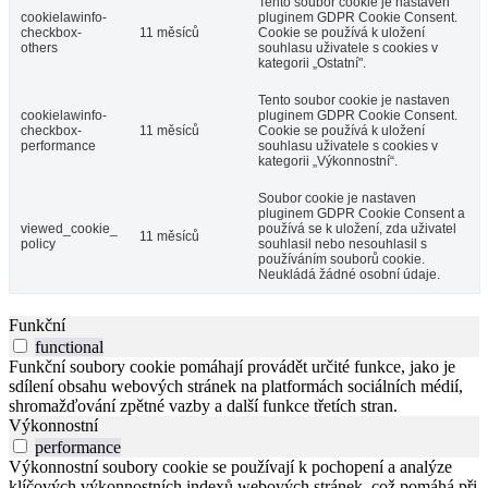
Tento soubor cookie je nastaven
cookielawinfo-
pluginem GDPR Cookie Consent.
checkbox-
11 měsíců
Cookie se používá k uložení
others
souhlasu uživatele s cookies v
kategorii „Ostatní".
Tento soubor cookie je nastaven
cookielawinfo-
pluginem GDPR Cookie Consent.
checkbox-
11 měsíců
Cookie se používá k uložení
performance
souhlasu uživatele s cookies v
kategorii „Výkonnostní“.
Soubor cookie je nastaven
pluginem GDPR Cookie Consent a
viewed_cookie_
používá se k uložení, zda uživatel
11 měsíců
policy
souhlasil nebo nesouhlasil s
používáním souborů cookie.
Neukládá žádné osobní údaje.
Funkční
functional
Funkční soubory cookie pomáhají provádět určité funkce, jako je
sdílení obsahu webových stránek na platformách sociálních médií,
shromažďování zpětné vazby a další funkce třetích stran.
Výkonnostní
performance
Výkonnostní soubory cookie se používají k pochopení a analýze
klíčových výkonnostních indexů webových stránek, což pomáhá při