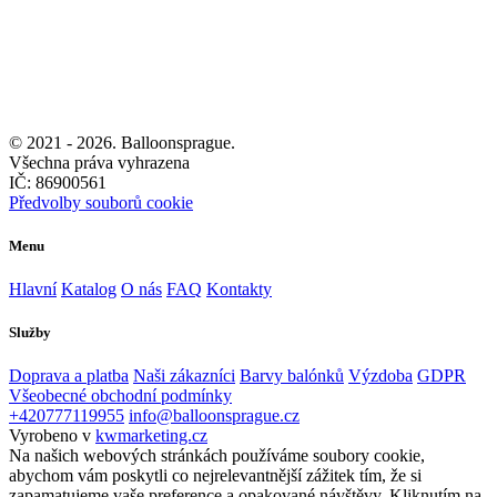
© 2021 -
2026. Balloonsprague.
Všechna práva vyhrazena
IČ: 86900561
Předvolby souborů cookie
Menu
Hlavní
Katalog
O nás
FAQ
Kontakty
Služby
Doprava a platba
Naši zákazníci
Barvy balónků
Výzdoba
GDPR
Všeobecné obchodní podmínky
+420777119955
info@balloonsprague.cz
Vyrobeno v
kwmarketing.cz
Na našich webových stránkách používáme soubory cookie,
abychom vám poskytli co nejrelevantnější zážitek tím, že si
zapamatujeme vaše preference a opakované návštěvy. Kliknutím na