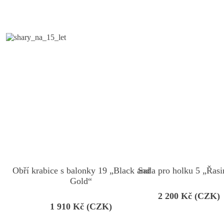
Obří krabice s balonky 19 „Black and
Sada pro holku 5 „Řas
Gold“
2 200
Kč (CZK)
1 910
Kč (CZK)