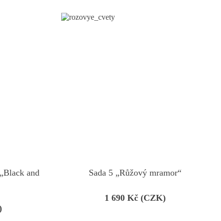
 „Black and
Sada 5 „Růžový mramor“
1 690
Kč (CZK)
)