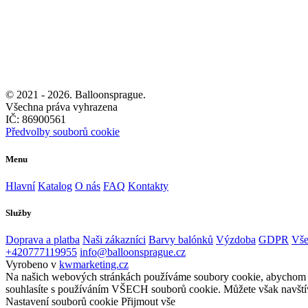
© 2021 -
2026. Balloonsprague.
Všechna práva vyhrazena
IČ: 86900561
Předvolby souborů cookie
Menu
Hlavní
Katalog
O nás
FAQ
Kontakty
Služby
Doprava a platba
Naši zákazníci
Barvy balónků
Výzdoba
GDPR
Vše
+420777119955
info@balloonsprague.cz
Vyrobeno v
kwmarketing.cz
Na našich webových stránkách používáme soubory cookie, abychom vám
souhlasíte s používáním VŠECH souborů cookie. Můžete však navštív
Nastavení souborů cookie
Přijmout vše