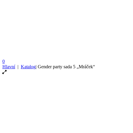
0
Hlavní
|
Katalog
|
Gender party sada 5 „Mráček“