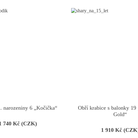
. narozeniny 6 „Kočička“
Obří krabice s balonky 19
Gold“
1 740
Kč (CZK)
1 910
Kč (CZK