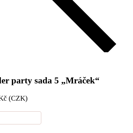
er party sada 5 „Mráček“
Kč (CZK)