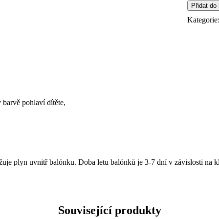
"Mráček"
Přidat do
množství
Kategorie
barvě pohlaví dítěte,
je plyn uvnitř balónku. Doba letu balónků je 3-7 dní v závislosti na
Související produkty