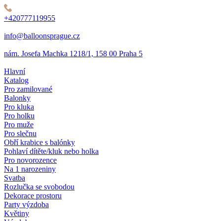
+420777119955
info@balloonsprague.cz
nám. Josefa Machka 1218/1, 158 00 Praha 5
Hlavní
Katalog
Pro zamilované
Balonky
Pro kluka
Pro holku
Pro muže
Pro slečnu
Obří krabice s balónky
Pohlaví dítěte/kluk nebo holka
Pro novorozence
Na 1 narozeniny
Svatba
Rozlučka se svobodou
Dekorace prostoru
Party výzdoba
Květiny