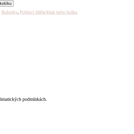
 košíku
:
Balonky
,
Pohlaví dítěte/kluk nebo holka
 klimatických podmínkách.