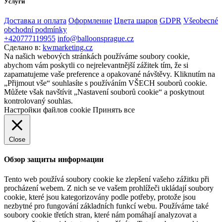
Услуги
Доставка и оплата
Оформление
Цвета шаров
GDPR
Všeobecné
obchodní podmínky
+420777119955
info@balloonsprague.cz
Сделано в:
kwmarketing.cz
Na našich webových stránkách používáme soubory cookie,
abychom vám poskytli co nejrelevantnější zážitek tím, že si
zapamatujeme vaše preference a opakované návštěvy. Kliknutím na
„Přijmout vše“ souhlasíte s používáním VŠECH souborů cookie.
Můžete však navštívit „Nastavení souborů cookie“ a poskytnout
kontrolovaný souhlas.
Настройки файлов cookie
Принять все
Close
Обзор защиты информации
Tento web používá soubory cookie ke zlepšení vašeho zážitku při
procházení webem. Z nich se ve vašem prohlížeči ukládají soubory
cookie, které jsou kategorizovány podle potřeby, protože jsou
nezbytné pro fungování základních funkcí webu. Používáme také
soubory cookie třetích stran, které nám pomáhají analyzovat a