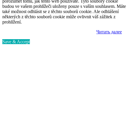
porozumět tomu, jak tento web používáte. Tyto soubory cookie
budou ve vašem prohlížeči uloženy pouze s vaším souhlasem. Máte
také možnost odhlásit se z těchto souborů cookie. Ale odhlášení
některých z těchto souborů cookie může ovlivnit váš zážitek z
prohlížení.
Читать далее
Save & Accept