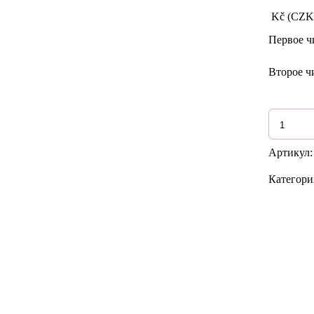
Kč (CZK
Первое ч
Второе ч
Количест
товара
Набор
18
Артикул
"Серебро
и
Категори
агат"