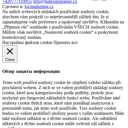
+420777119955
info@balloonsprague.cz
Сделано в:
kwmarketing.cz
Na našich webových stránkách používáme soubory cookie,
abychom vám poskytli co nejrelevantnější zážitek tím, že si
zapamatujeme vaše preference a opakované návštěvy. Kliknutím na
„Přijmout vše“ souhlasíte s používáním VŠECH souborů cookie.
Můžete však navštívit „Nastavení souborů cookie“ a poskytnout
kontrolovaný souhlas.
Настройки файлов cookie
Принять все
Close
Обзор защиты информации
Tento web používá soubory cookie ke zlepšení vašeho zážitku při
procházení webem. Z nich se ve vašem prohlížeči ukládají soubory
cookie, které jsou kategorizovány podle potřeby, protože jsou
nezbytné pro fungování základních funkcí webu. Používáme také
soubory cookie třetích stran, které nám pomáhají analyzovat a
porozumět tomu, jak tento web používáte. Tyto soubory cookie
budou ve vašem prohlížeči uloženy pouze s vaším souhlasem. Máte
také možnost odhlásit se z těchto souborů cookie. Ale odhlášení
některých z těchto souborů cookie může ovlivnit váš zážitek z