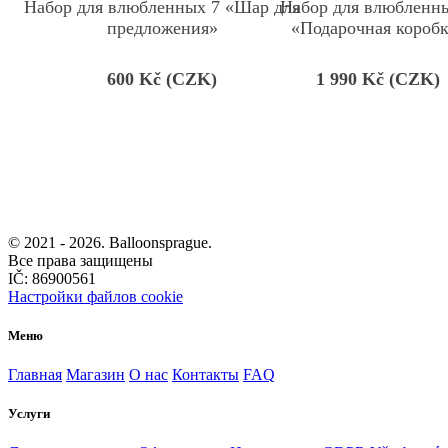
Набор для влюбленных 7 «Шар для
Набор для влюбленн
предложения»
«Подарочная короб
600
Kč (CZK)
1 990
Kč (CZK)
© 2021 -
2026. Balloonsprague.
Все права защищены
IČ: 86900561
Настройки файлов cookie
Меню
Главная
Магазин
О нас
Контакты
FAQ
Услуги