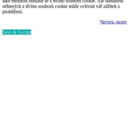
také možnost odhlásit se z těchto souborů cookie. Ale odhlášení
některých z těchto souborů cookie může ovlivnit váš zážitek z
prohlížení.
Читать далее
Save & Accept