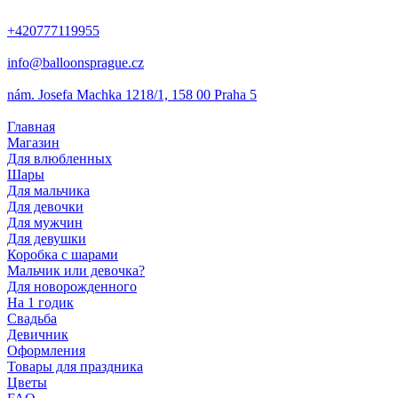
+420777119955
info@balloonsprague.cz
nám. Josefa Machka 1218/1, 158 00 Praha 5
Главная
Магазин
Для влюбленных
Шары
Для мальчика
Для девочки
Для мужчин
Для девушки
Коробка с шарами
Мальчик или девочка?
Для новорожденного
На 1 годик
Свадьба
Девичник
Оформления
Товары для праздника
Цветы