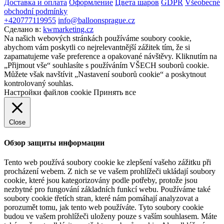
Доставка и оплата
Оформление
Цвета шаров
GDPR
Všeobecné
obchodní podmínky
+420777119955
info@balloonsprague.cz
Сделано в:
kwmarketing.cz
Na našich webových stránkách používáme soubory cookie,
abychom vám poskytli co nejrelevantnější zážitek tím, že si
zapamatujeme vaše preference a opakované návštěvy. Kliknutím na
„Přijmout vše“ souhlasíte s používáním VŠECH souborů cookie.
Můžete však navštívit „Nastavení souborů cookie“ a poskytnout
kontrolovaný souhlas.
Настройки файлов cookie
Принять все
Close
Обзор защиты информации
Tento web používá soubory cookie ke zlepšení vašeho zážitku při
procházení webem. Z nich se ve vašem prohlížeči ukládají soubory
cookie, které jsou kategorizovány podle potřeby, protože jsou
nezbytné pro fungování základních funkcí webu. Používáme také
soubory cookie třetích stran, které nám pomáhají analyzovat a
porozumět tomu, jak tento web používáte. Tyto soubory cookie
budou ve vašem prohlížeči uloženy pouze s vaším souhlasem. Máte