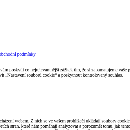
obchodní podmínky
 poskytli co nejrelevantnější zážitek tím, že si zapamatujeme vaše p
it „Nastavení souborů cookie“ a poskytnout kontrolovaný souhlas.
cházení webem. Z nich se ve vašem prohlížeči ukládají soubory cookie,
etích stran, které nám pomáhají analyzovat a porozumět tomu, jak ten