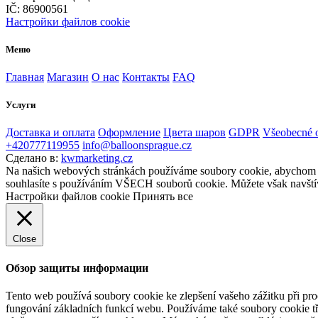
IČ: 86900561
Настройки файлов cookie
Меню
Главная
Магазин
О нас
Контакты
FAQ
Услуги
Доставка и оплата
Оформление
Цвета шаров
GDPR
Všeobecné 
+420777119955
info@balloonsprague.cz
Сделано в:
kwmarketing.cz
Na našich webových stránkách používáme soubory cookie, abychom vám
souhlasíte s používáním VŠECH souborů cookie. Můžete však navštív
Настройки файлов cookie
Принять все
Close
Обзор защиты информации
Tento web používá soubory cookie ke zlepšení vašeho zážitku při pro
fungování základních funkcí webu. Používáme také soubory cookie tř