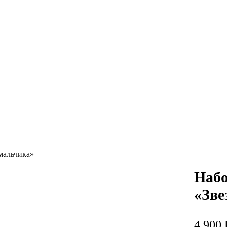
мальчика»
Набо
«Зве
4 900