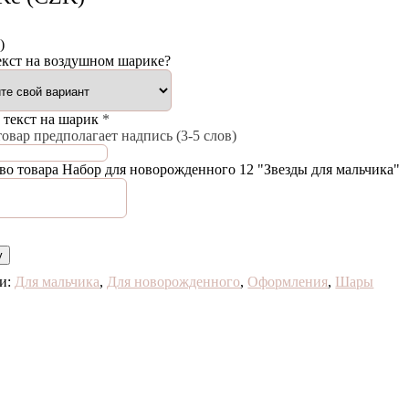
)
екст на воздушном шарике?
 текст на шарик
*
овар предполагает надпись (3-5 слов)
во товара Набор для новорожденного 12 "Звезды для мальчика"
у
ии:
Для мальчика
,
Для новорожденного
,
Оформления
,
Шары