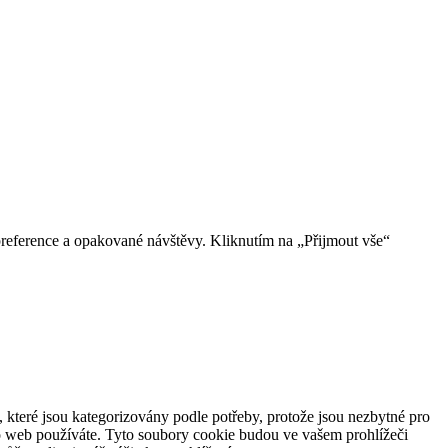
reference a opakované návštěvy. Kliknutím na „Přijmout vše“
 které jsou kategorizovány podle potřeby, protože jsou nezbytné pro
to web používáte. Tyto soubory cookie budou ve vašem prohlížeči