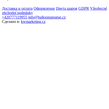
Доставка и оплата
Оформление
Цвета шаров
GDPR
Všeobecné
obchodní podmínky
+420777119955
info@balloonsprague.cz
Сделано в:
kwmarketing.cz