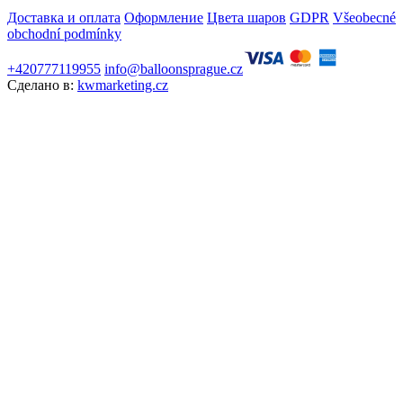
Доставка и оплата
Оформление
Цвета шаров
GDPR
Všeobecné
obchodní podmínky
+420777119955
info@balloonsprague.cz
Сделано в:
kwmarketing.cz