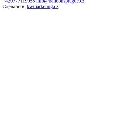
+420777119955
info@balloonsprague.cz
Сделано в:
kwmarketing.cz